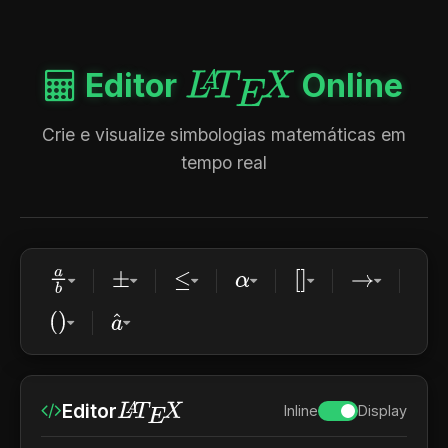
Editor
Online
L
A
T
E
X
Crie e visualize simbologias matemáticas em
tempo real
a
b
[
]
±
≤
α
→
a
^
(
)
Editor
L
A
T
E
X
Inline
Display