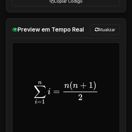
Copiar Código
Preview em Tempo Real
Atualizar
∑
i
=
1
n
i
=
n
(
n
+
1
)
2