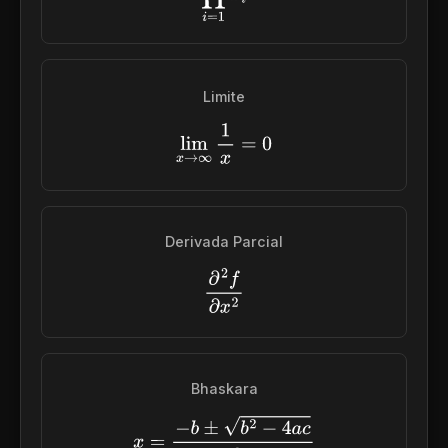
Limite
lim
x
→
∞
1
x
=
0
Derivada Parcial
∂
2
f
∂
x
2
Bhaskara
x
=
−
b
±
b
2
−
4
a
c
2
a