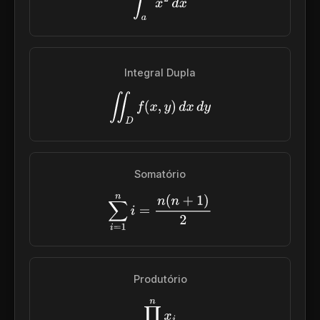
∫
a
b
x
2
d
x
Integral Dupla
∬
D
f
(
x
,
y
)
d
x
d
y
Somatório
∑
i
=
1
n
i
=
n
(
n
+
1
)
2
Produtório
∏
i
=
1
n
x
i