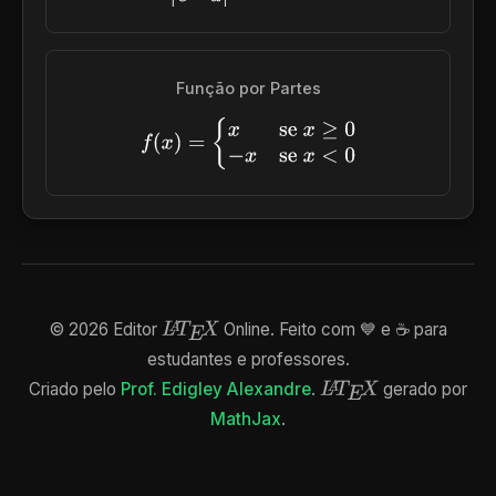
Função por Partes
f
(
x
)
=
{
x
se
x
≥
0
−
x
se
x
<
0
©
2026
Editor
Online. Feito com 💙 e ☕ para
L
A
T
E
X
estudantes e professores.
Criado pelo
Prof. Edigley Alexandre
.
gerado por
L
A
T
E
X
MathJax
.