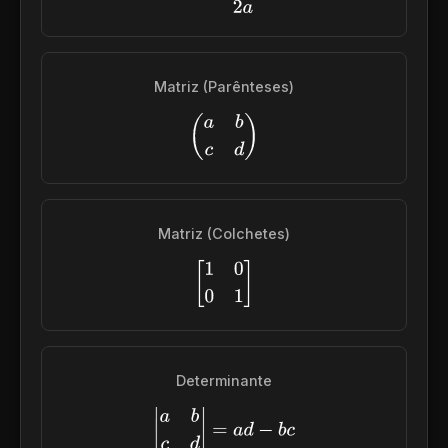
Matriz (Parênteses)
(
a
b
c
d
)
Matriz (Colchetes)
[
1
0
0
1
]
Determinante
|
a
b
c
d
|
=
a
d
−
b
c